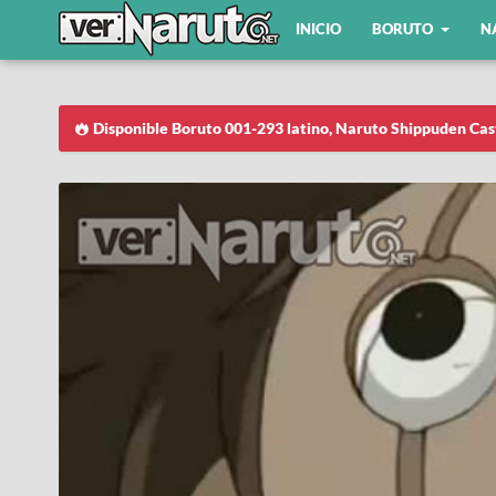
INICIO
BORUTO
N
Disponible Boruto 001-293 latino, Naruto Shippuden Cas