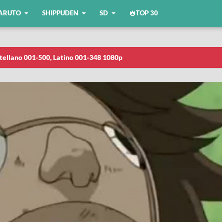
ARUTO
SHIPPUDEN
SD
TOP 30
tellano 001-500, Latino 001-348 1080p