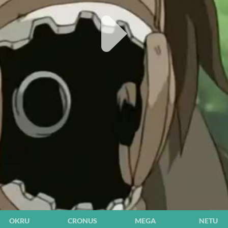
OKRU
CRONUS
MEGA
NETU