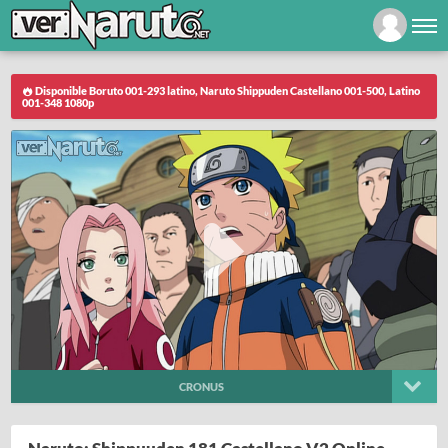
Disponible Boruto 001-293 latino, Naruto Shippuden Castellano 001-500, Latino
001-348 1080p
CRONUS