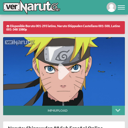
Disponible Boruto 001-293 latino, Naruto Shippuden Castellano 001-500, Latino
001-348 1080p
MP4UPLOAD